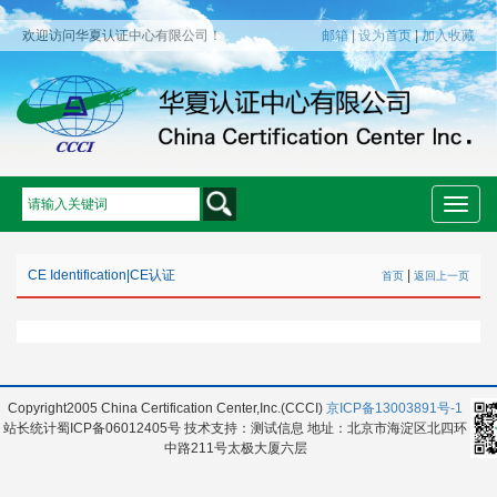
欢迎访问华夏认证中心有限公司！
邮箱
|
设为首页
|
加入收藏
Toggle
naviga
CE Identification
|
CE认证
|
首页
返回上一页
Copyright2005 China Certification Center,Inc.(CCCI)
京ICP备13003891号-1
站长统计蜀ICP备06012405号 技术支持：测试信息 地址：北京市海淀区北四环
中路211号太极大厦六层