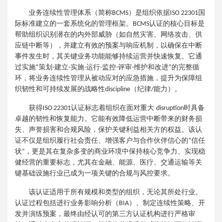
业务连续性管理体系
（简称
）
是组织依据
国
BCMS
ISO 22301
际标准建立的一套系统化的管理框架。
认证的核心目标是
BCMS
帮助组织识别潜在的内外部威胁（如自然灾害、网络攻击、供
应链中断等），并建立有效的预案与响应机制，以确保在中断
事件发生时，其关键业务功能能够持续运营并快速恢复。它通
过实施
策划
建立
实施
运行
监控
评审
维护和改进
的完整循
“
-
-
-
-
-
-
”
环，将业务连续性管理从被动应对的应急措施，提升为保障组
织韧性和可持续发展的战略性
（纪律
能力）。
discipline
/
获得
认证标志着组织在面对重大
时具备
ISO 22301
disruption
卓越的韧性和恢复能力。它能有效降低运营中断带来的财务损
失、声誉损害和合规风险，保护关键利益相关方的权益。该认
证不仅是组织履行社会责任、增强客户与合作伙伴信心的
信任
“
状
，更是其在复杂多变的商业环境中保持核心竞争力、实现稳
”
健经营的重要标志，尤其在金融、能源、医疗、交通运输等关
键基础设施行业已成为一项关键的合规与风控要求。
该认证适用于所有规模和类型的组织，无论其所处行业。
认证过程包括进行业务影响分析（
）、制定连续性策略、开
BIA
发并演练预案，最终由经认可的第三方认证机构进行严格审