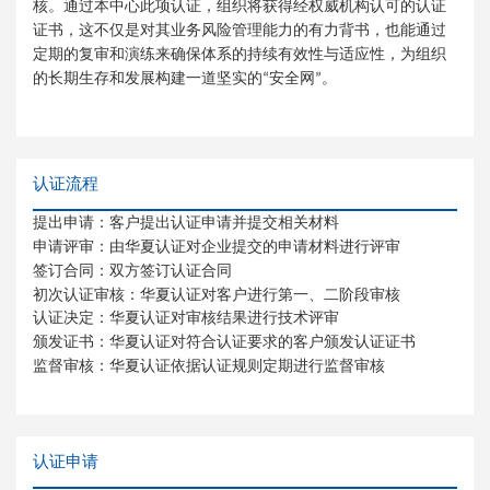
核。通过
本中心此项
认证，组织将获得
经权威机构
认可的
认证
证书，这不仅是对其
业务
风险管理能力的
有力
背书，也
能通
过
定期的复审和演练来确保体系的持续有效性与适应性，为组织
的长期生存和发展构建一道坚实的
安全网
。
“
”
认证流程
提出申请
：客户提出认证申请并提交相关材料
申请评审
：由华夏认证对企业提交的申请材料进行评审
签订合同
：
双方签订认证合同
初次认证审核：华夏认证对客户进行第一、二阶段审核
认证决定
：华夏认证对审核结果进行技术评审
颁发证书
：华夏认证对符合认证要求的客户颁发认证证书
监督审核
：华夏认证依据认证规则定期进行监督审核
认证申请