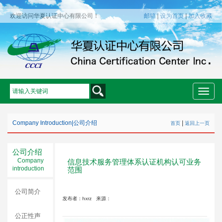
欢迎访问华夏认证中心有限公司！
邮箱
|
设为首页
|
加入收藏
Toggle
naviga
Company Introduction
|
公司介绍
|
首页
返回上一页
公司介绍
Company
信息技术服务管理体系认证机构认可业务
introduction
范围
公司简介
发布者：hxrz
来源：
公正性声